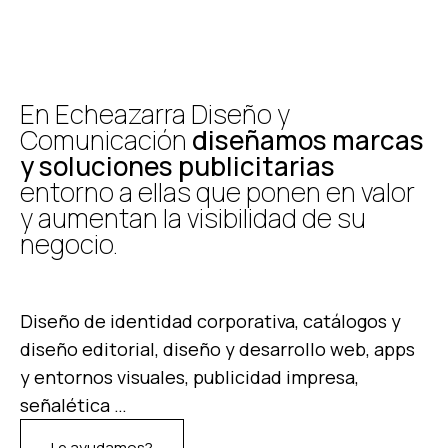
Logotipo Purewool
En Echeazarra Diseño y
Comunicación
diseñamos marcas
Logotipo para empresa especializada en la distribución
y soluciones publicitarias
mayorista de lana de alpaca
entorno a ellas que ponen en valor
y aumentan la visibilidad de su
negocio.
Diseño de identidad corporativa, catálogos y
diseño editorial, diseño y desarrollo web, apps
y entornos visuales, publicidad impresa,
señalética …
Le ayudamos?